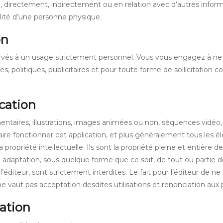
, directement, indirectement ou en relation avec d’autres inform
bilité d’une personne physique.
on
éservés à un usage strictement personnel. Vous vous engagez à ne p
s, politiques, publicitaires et pour toute forme de sollicitation
ication
taires, illustrations, images animées ou non, séquences vidéo, s
aire fonctionner cet application, et plus généralement tous les él
 propriété intellectuelle. Ils sont la propriété pleine et entière d
u adaptation, sous quelque forme que ce soit, de tout ou partie d
 l’éditeur, sont strictement interdites. Le fait pour l’éditeur de 
e vaut pas acceptation desdites utilisations et renonciation aux 
cation