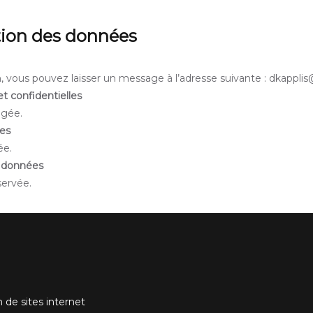
ction des données
on, vous pouvez laisser un message à l’adresse suivante : dkappl
t confidentielles
lgée.
es
ée.
s données
servée.
de sites internet